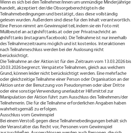
Wenn es sich bei den Teilnehmer/innen um unmündige Minderjährige
handelt, akzeptiert der/die Obsorgeberechtigte/n die
Teilnahmebedingungen und bestätigt, dass diese vollständig
gelesen wurden. Außerdem sind diese für den Inhalt verantwortlich.
Eine Person nimmt am Gewinnspiel teil, indem sie ein Foto mit
Müllbeutel an
act@shifttanks.at
oder per Privatnachricht an
@shifttanks (instagram/facebook). Die Teilnahme ist nur innerhalb
des Teilnahmezeitraums möglich und ist kostenlos. Interaktionen
nach Teilnahmeschluss werden bei der Auslosung nicht
berücksichtigt.
Die Teilnahme an der Aktion ist für den Zeitraum vom 13.03.2026 bis
20.03.2026 begrenzt. Verspätete Teilnahmen, gleich aus welchem
Grund, können leider nicht berücksichtigt werden. Eine mehrfache
oder gleichzeitige Teilnahme einer Person oder Organisation an der
Aktion unter der Benutzung von Pseudonymen oder über Dritte
oder eine sonstige Verwendung unerlaubter Hilfsmittel zur
Manipulation der Aktion führt zum Ausschluss des Teilnehmers/der
Teilnehmerin. Die für die Teilnahme erforderlichen Angaben haben
wahrheitsgemäß zu erfolgen.
Ausschluss vom Gewinnspiel
Bei einem Verstoß gegen diese Teilnahmebedingungen behält sich
der Veranstalter das Recht vor, Personen vom Gewinnspiel
auszuschließen. Ausgeschlossen werden auch Personen, die sich