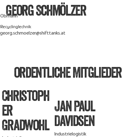
Georg Schmölzer
Obmann
Recyclingtechnik
georg.schmoelzer@shifttanks.at
ordentliche Mitglieder
Christoph
Jan Paul
er
Davidsen
Gradwohl
Industrielogistik