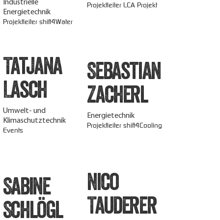
Industrielle
Projektleiter LCA Projekt
Energietechnik
Projektleiter shift4Water
Tatjana
Sebastian
Lasch
Zacherl
Umwelt- und
Energietechnik
Klimaschutztechnik
Projektleiter shift4Cooling
Events
Nico
Sabine
Tauderer
Schlögl